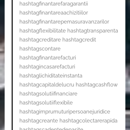
hashtagfinantarefaragarantii
hashtagfinantareaachizitiilor
hashtagfinantarepemasuravanzarilor
hashtagflexibilitate hashtagtransparenta
hashtagcreditare hashtagcredit
hashtagscontare
hashtagfinantarefacturi
hashtagincasarefacturi
hashtaglichiditateinstanta
hashtagcapitaldelucru hashtagcashflow
hashtagsolutiifinanciare
hashtagsolutiiflexibile
hashtagimprumuturipersoanejuridice
hashtagcreante hashtagcolectarerapida
hashtagscadentedepasite