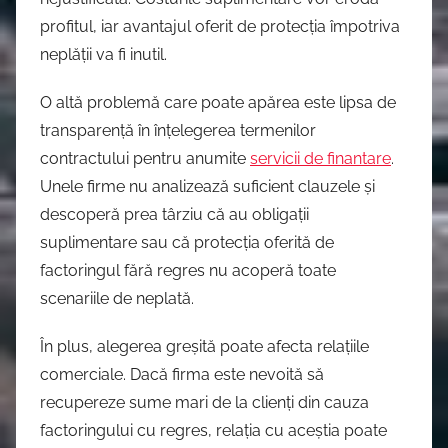
profitul, iar avantajul oferit de protecția împotriva
neplății va fi inutil.
O altă problemă care poate apărea este lipsa de
transparență în înțelegerea termenilor
contractului pentru anumite
servicii de finantare
.
Unele firme nu analizează suficient clauzele și
descoperă prea târziu că au obligații
suplimentare sau că protecția oferită de
factoringul fără regres nu acoperă toate
scenariile de neplată.
În plus, alegerea greșită poate afecta relațiile
comerciale. Dacă firma este nevoită să
recupereze sume mari de la clienți din cauza
factoringului cu regres, relația cu aceștia poate