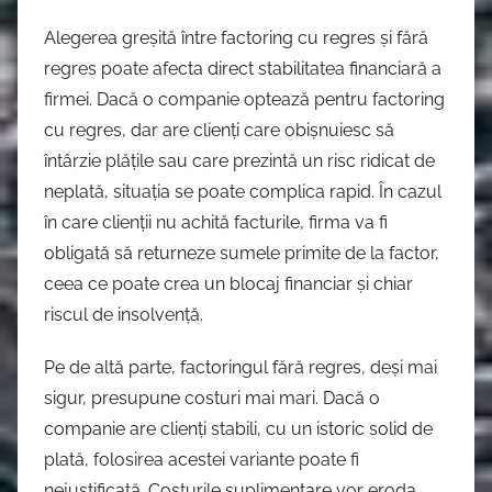
Alegerea greșită între factoring cu regres și fără
regres poate afecta direct stabilitatea financiară a
firmei. Dacă o companie optează pentru factoring
cu regres, dar are clienți care obișnuiesc să
întârzie plățile sau care prezintă un risc ridicat de
neplată, situația se poate complica rapid. În cazul
în care clienții nu achită facturile, firma va fi
obligată să returneze sumele primite de la factor,
ceea ce poate crea un blocaj financiar și chiar
riscul de insolvență.
Pe de altă parte, factoringul fără regres, deși mai
sigur, presupune costuri mai mari. Dacă o
companie are clienți stabili, cu un istoric solid de
plată, folosirea acestei variante poate fi
nejustificată. Costurile suplimentare vor eroda