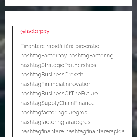
@factorpay
Finanțare rapidă fără birocrație!
hashtagFactorpay hashtagFactoring
hashtagStrategicPartnerships
hashtagBusinessGrowth
hashtagFinancialInnovation
hashtagBusinessOfTheFuture
hashtagSupplyChainFinance
hashtagfactoringcuregres
hashtagfactoringfararegres
hashtagfinantare hashtagfinantarerapida